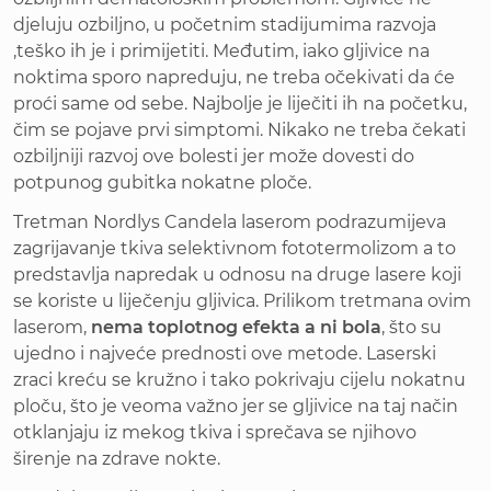
djeluju ozbiljno, u početnim stadijumima razvoja
,teško ih je i primijetiti. Međutim, iako gljivice na
noktima sporo napreduju, ne treba očekivati da će
proći same od sebe. Najbolje je liječiti ih na početku,
čim se pojave prvi simptomi. Nikako ne treba čekati
ozbiljniji razvoj ove bolesti jer može dovesti do
potpunog gubitka nokatne ploče.
Tretman Nordlys Candela laserom podrazumijeva
zagrijavanje tkiva selektivnom fototermolizom a to
predstavlja napredak u odnosu na druge lasere koji
se koriste u liječenju gljivica. Prilikom tretmana ovim
laserom,
nema toplotnog efekta a ni bola
, što su
ujedno i najveće prednosti ove metode. Laserski
zraci kreću se kružno i tako pokrivaju cijelu nokatnu
ploču, što je veoma važno jer se gljivice na taj način
otklanjaju iz mekog tkiva i sprečava se njihovo
širenje na zdrave nokte.