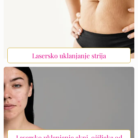
Lasersko uklanjanje strija
Lasersko uklanjanje akni ,ožiljaka od