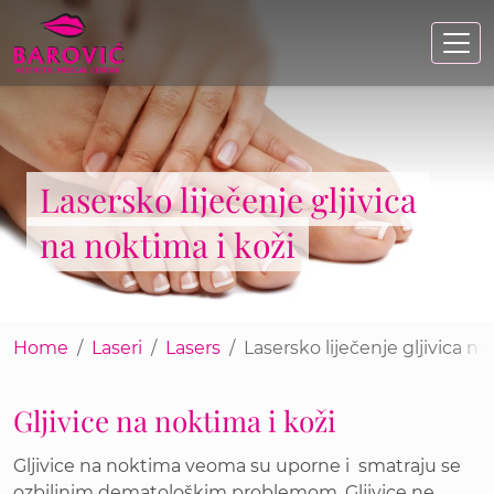
Skip
to
main
content
Lasersko liječenje gljivica
na noktima i koži
Home
Laseri
Lasers
Lasersko liječenje gljivica na
Gljivice na noktima i koži
Gljivice na noktima veoma su uporne i smatraju se
ozbiljnim dematološkim problemom. Gljivice ne