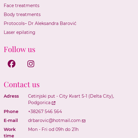
Face treatments
Body treatments
Protocols– Dr Aleksandra Barović
Laser epilating
Follow us
Facebook
Instagram
Contact us
Adress
Cetinjski put - City Kvart 5-1 (Delta City),
Podgorica
Phone
+38267 546 564
E-mail
drbarovic@hotmail.com
Work
Mon - Fri od 09h do 21h
time