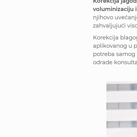
Korekcija jagod
voluminizaciju 
njihovo uvećanj
zahvaljujući vis
Korekcija blago
aplikovanog u pr
potreba samog p
odrade konsulta