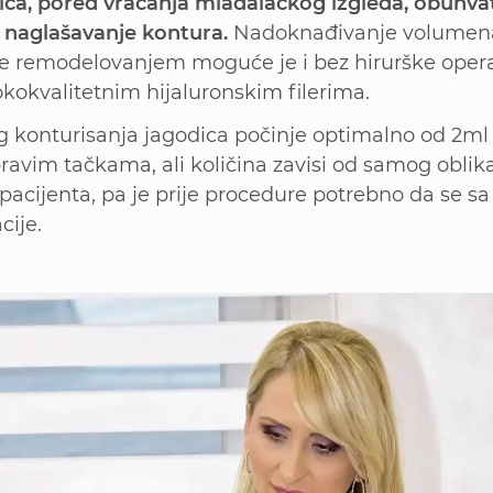
ica, pored vraćanja mladalačkog izgleda, obuhvat
i naglašavanje kontura.
Nadoknađivanje volumena 
e remodelovanjem moguće je i bez hirurške opera
okokvalitetnim hijaluronskim filerima.
g konturisanja jagodica počinje optimalno od 2ml 
avim tačkama, ali količina zavisi od samog oblika 
acijenta, pa je prije procedure potrebno da se s
cije.