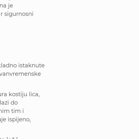
na je
r sigurnosni
skladno istaknute
 i vanvremenske
a kostiju lica,
lazi do
mim tim i
je ispijeno,