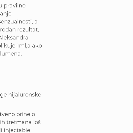
su pravilno
vanje
enzualnosti, a
rodan rezultat,
r Aleksandra
likuje 1ml,a ako
volumena.
age hijaluronske
tveno brine o
kih tretmana još
i injectable