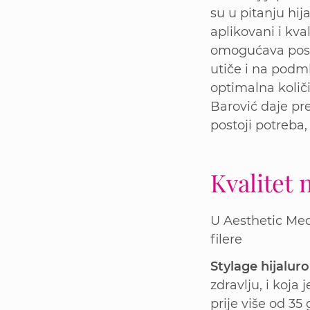
su u pitanju hij
aplikovani i kva
omogućava posti
utiče i na podml
optimalna količi
Barović daje pr
postoji potreba
Kvalitet
U Aesthetic Med
filere
Stylage hijaluro
zdravlju, i koja
prije više od 35