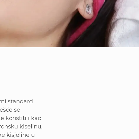
atni standard
češće se
koristiti i kao
ronsku kiselinu,
e kisjeline u