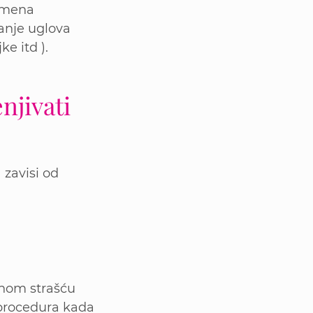
lumena
zanje uglova
e itd ).
njivati
 zavisi od
bnom strašću
a procedura kada