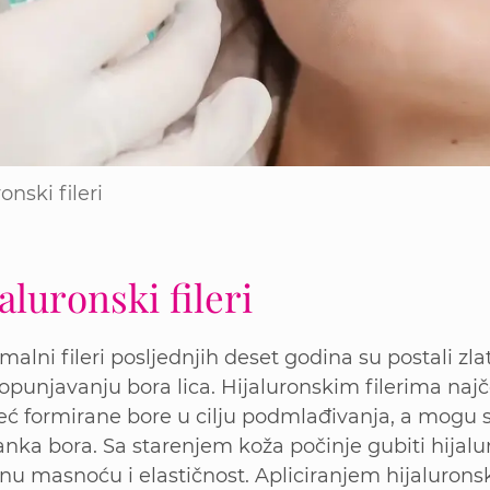
onski fileri
jaluronski fileri
malni fileri posljednjih deset godina su postali zl
popunjavanju bora lica. Hijaluronskim filerima naj
ć formirane bore u cilju podmlađivanja, a mogu se 
nka bora. Sa starenjem koža počinje gubiti hijalu
nu masnoću i elastičnost. Apliciranjem hijaluronsk