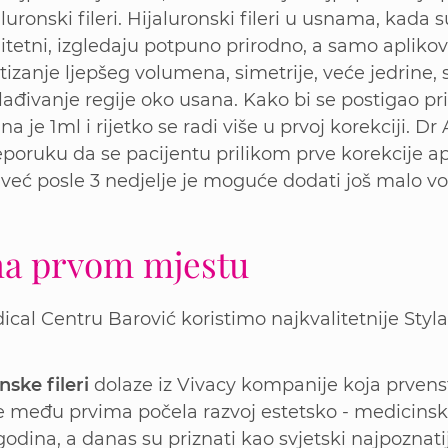
aluronski fileri. Hijaluronski fileri u usnama, kada 
litetni, izgledaju potpuno prirodno, a samo apliko
zanje ljepšeg volumena, simetrije, veće jedrine, s
ađivanje regije oko usana. Kako bi se postigao pri
na je 1ml i rijetko se radi više u prvoj korekciji. D
eporuku da se pacijentu prilikom prve korekcije ap
, već posle 3 nedjelje je moguće dodati još malo 
 na prvom mjestu
ical Centru Barović koristimo najkvalitetnije Styl
nske fileri
dolaze iz Vivacy kompanije koja prvens
 je među prvima počela razvoj estetsko - medicins
 godina, a danas su priznati kao svjetski najpoznatij