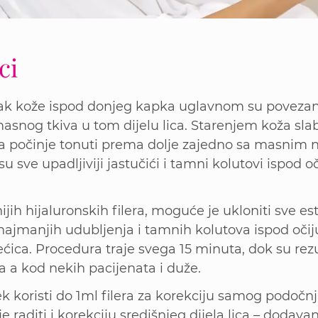
ci
šak kože ispod donjeg kapka uglavnom su povezan
snog tkiva u tom dijelu lica. Starenjem koža slabi
ja počinje tonuti prema dolje zajedno sa masnim 
u sve upadljiviji jastučići i tamni kolutovi ispod oč
jih hijaluronskih filera, moguće je ukloniti sve es
najmanjih udubljenja i tamnih kolutova ispod očij
ćica. Procedura traje svega 15 minuta, dok su rezul
a a kod nekih pacijenata i duže.
ek koristi do 1ml filera za korekciju samog podočn
e raditi i korekciju središnjeg dijela lica – doda