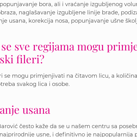
 popunjavanje bora, ali i vraćanje izgubljenog vo
braza, naglašavanje izgubljene linije brade, podi
je usana, korekcija nosa, popunjavanje ušne školjk
 se sve regijama mogu primje
ski fileri?
eri se mogu primjenjivati na čitavom licu, a količina
treba svakog lica i osobe.
anje usana
arović često kaže da se u našem centru sa pose
 najprirodnije usne, i definitivno je najpopularnij