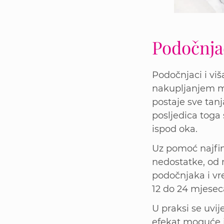
Podočnja
Podočnjaci i vi
nakupljanjem ma
postaje sve tan
posljedica toga s
ispod oka.
Uz pomoć najfini
nedostatke, od 
podočnjaka i vre
12 do 24 mjesec
U praksi se uvij
efekat moguće j