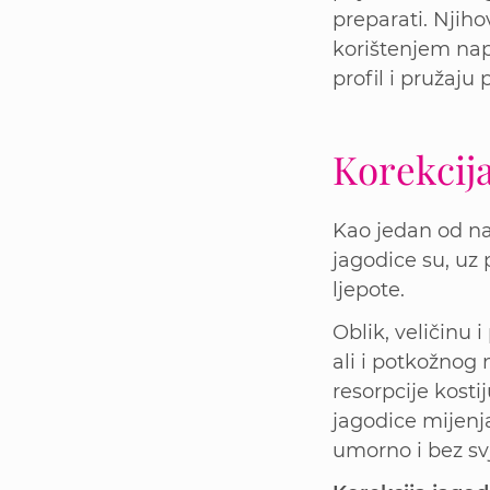
preparati. Njiho
korištenjem nap
profil i pružaju
Korekcija
Kao jedan od naj
jagodice su, uz
ljepote.
Oblik, veličinu 
ali i potkožnog
resorpcije kosti
jagodice mijenja
umorno i bez sv