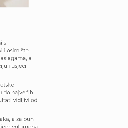
i s
 i osim što
naslagama, a
iju i usjeci
tetske
u do najvećih
tati vidljivi od
jaka, a za pun
vanjem volumena