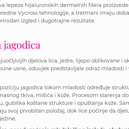
va lepeza hijaluronskih dermalnih filera proizvede
redne Vycross tehnologije, a tretmani imaju doba
 prirodan izgled i dugotrajne rezultate.
 jagodica
uočljivijih djelova lica, jedre, lijepo oblikovane i 
 pune usne, oduvjek predstavljale odraz mladosti
i poziciju jagodica tokom mladosti određuje struktur
 masnog tkiva, mišića i kože. Procesom starenja do
ju, gubitka koštane strukture i opuštanja kože. Sa
ju svoj prvobitan položaj, dok lice počinje da djelu
ježine.