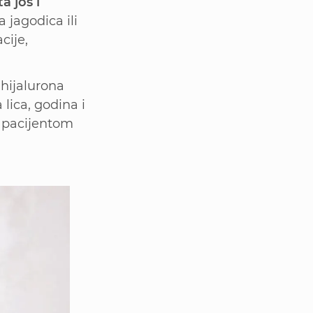
a još i
jagodica ili
cije,
hijalurona
lica, godina i
a pacijentom