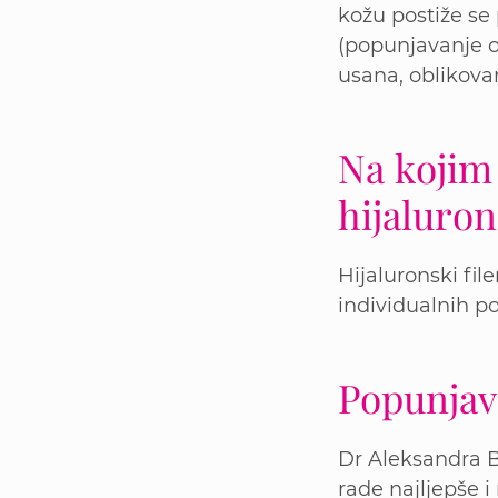
kožu postiže se
(popunjavanje o
usana, oblikovan
Na kojim
hijaluron
Hijaluronski fil
individualnih po
Popunjav
Dr Aleksandra B
rade najljepše i