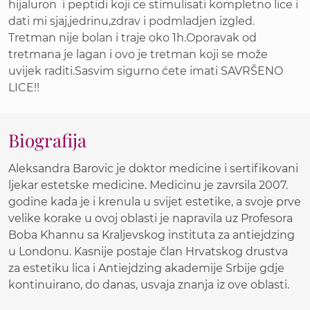
hijaluron i peptidi koji ce stimulisati kompletno lice i
dati mi sjaj,jedrinu,zdrav i podmladjen izgled.
Tretman nije bolan i traje oko 1h.Oporavak od
tretmana je lagan i ovo je tretman koji se može
uvijek raditi.Sasvim sigurno ćete imati SAVRŠENO
LICE!!
Biografija
Aleksandra Barovic je doktor medicine i sertifikovani
ljekar estetske medicine. Medicinu je zavrsila 2007.
godine kada je i krenula u svijet estetike, a svoje prve
velike korake u ovoj oblasti je napravila uz Profesora
Boba Khannu sa Kraljevskog instituta za antiejdzing
u Londonu. Kasnije postaje član Hrvatskog drustva
za estetiku lica i Antiejdzing akademije Srbije gdje
kontinuirano, do danas, usvaja znanja iz ove oblasti.