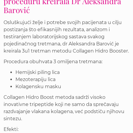
proceduru kreirala Dr Aleksandra
Barović
Osluškujući želje i potrebe svojih pacijenata u cilju
postizanja što efikasnijih rezultata, analizom i
testiranjem laboratorijskog sastava svakog
pojedinačnog tretmana, dr Aleksandra Barović je
kreirala 3u1 tretman metodu Collagen Hidro Booster.
Procedura obuhvata 3 omiljena tretmana:
Hemijski piling lica
Mezoterapiju lica
Kolagensku masku
Collagen Hidro Boost metoda sadrži visoko
inovativne tripeptide koji ne samo da sprečavaju
razdvajanje vlakana kolagena, već podstiču njihovu
sintezu.
Efekti: