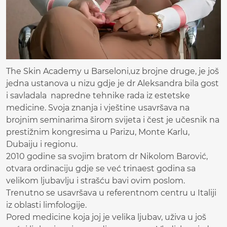
The Skin Academy u Barseloni,uz brojne druge, je još
jedna ustanova u nizu gdje je dr Aleksandra bila gost
i savladala napredne tehnike rada iz estetske
medicine. Svoja znanja i vještine usavršava na
brojnim seminarima širom svijeta i čest je učesnik na
prestižnim kongresima u Parizu, Monte Karlu,
Dubaiju i regionu.
2010 godine sa svojim bratom dr Nikolom Barović,
otvara ordinaciju gdje se već trinaest godina sa
velikom ljubavlju i strašću bavi ovim poslom.
Trenutno se usavršava u referentnom centru u Italiji
iz oblasti limfologije.
Pored medicine koja joj je velika ljubav, uživa u još