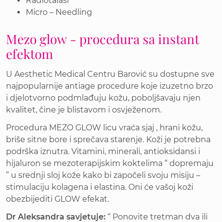
Radiotalasi
Micro – Needling
Mezo glow - procedura sa instant
efektom
U Aesthetic Medical Centru Barović su dostupne sve
najpopularnije antiage procedure koje izuzetno brzo
i djelotvorno podmlađuju kožu, poboljšavaju njen
kvalitet, čine je blistavom i osvježenom.
Procedura MEZO GLOW licu vraća sjaj , hrani kožu,
briše sitne bore i sprečava starenje. Koži je potrebna
podrška iznutra. Vitamini, minerali, antioksidansi i
hijaluron se mezoterapijskim koktelima “ dopremaju
” u srednji sloj kože kako bi započeli svoju misiju –
stimulaciju kolagena i elastina. Oni će vašoj koži
obezbijediti GLOW efekat.
Dr Aleksandra savjetuje:
“ Ponovite tretman dva ili