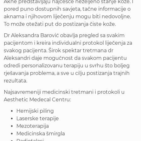
Akne predstavljaju najčešće neželjeno stanje kože. I
pored puno dostupnih savjeta, tačne informacije o
aknama i njihovom liječenju mogu biti nedovoljne.
To može otežati put do postizanja čiste kože.
Dr Aleksandra Barović obavlja pregled sa svakim
pacijentom i kreira individualni protokol liječenja za
svakog pacijenta. Širok spektar tretmana dr
Aleksandri daje mogućnost da svakom pacijentu
odredi personalizovanu terapiju u svrhu što boljeg
rješavanja problema, a sve u cilju postizanja trajnih
rezultata.
Najsavremeniji medicinski tretmani i protokoli u
Aesthetic Medecal Centru:
Hemijski piling
Laserske terapije
Mezoterapija
Medicinska šmirgla