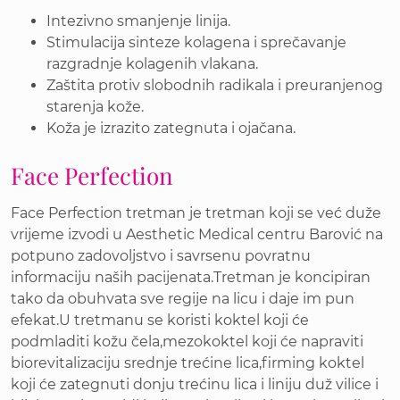
Intezivno smanjenje linija.
Stimulacija sinteze kolagena i sprečavanje
razgradnje kolagenih vlakana.
Zaštita protiv slobodnih radikala i preuranjenog
starenja kože.
Koža je izrazito zategnuta i ojačana.
Face Perfection
Face Perfection tretman je tretman koji se već duže
vrijeme izvodi u Aesthetic Medical centru Barović na
potpuno zadovoljstvo i savrsenu povratnu
informaciju naših pacijenata.Tretman je koncipiran
tako da obuhvata sve regije na licu i daje im pun
efekat.U tretmanu se koristi koktel koji će
podmladiti kožu čela,mezokoktel koji će napraviti
biorevitalizaciju srednje trećine lica,firming koktel
koji će zategnuti donju trećinu lica i liniju duž vilice i