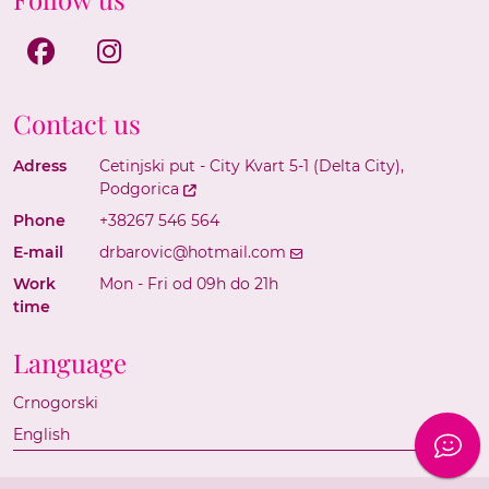
Facebook
Instagram
Contact us
Adress
Cetinjski put - City Kvart 5-1 (Delta City),
Podgorica
Phone
+38267 546 564
E-mail
drbarovic@hotmail.com
Work
Mon - Fri od 09h do 21h
time
Language
Crnogorski
English
Chat 