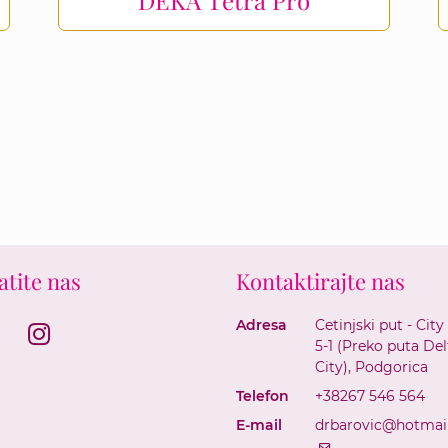
atite nas
Kontaktirajte nas
Adresa
Cetinjski put - City
acebook
Instagram
5-1 (Preko puta Del
City), Podgorica
Telefon
+38267 546 564
E-mail
drbarovic@hotmai