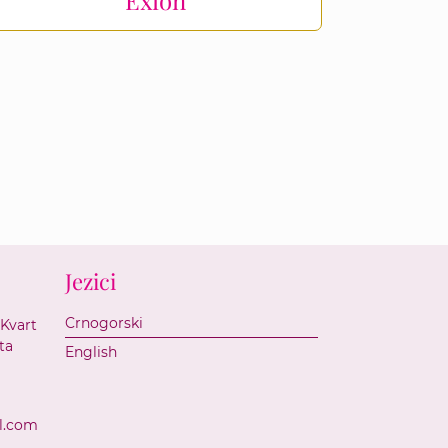
Jezici
Crnogorski
 Kvart
ta
English
l.com