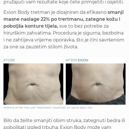
pružajući vam rezultate koje ćete primijetiti i osjetiti.
Exion Body tretman je dizajniran da efikasno
smanji
masne naslage 22% po trertmanu, zategne kožu i
poboljša konture tijela,
sve to bez potrebe za
hirurškim zahvatima. Procedura je sigurna, bezbolna
i ne zahtijeva vrijeme oporavka, što je čini savršenom
za one sa zauzetim stilom života.
Bilo da želite smanjiti obim struka, zategnuti bedra ili
poboljšati izgled trbuha, Exion Body može vam