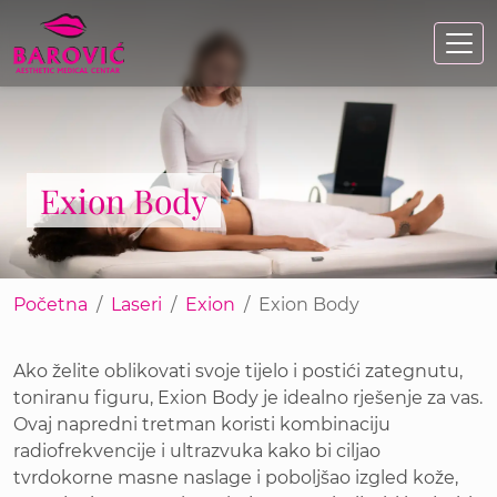
Skip
to
main
content
Exion Body
Početna
Laseri
Exion
Exion Body
Ako želite oblikovati svoje tijelo i postići zategnutu,
toniranu figuru, Exion Body je idealno rješenje za vas.
Ovaj napredni tretman koristi kombinaciju
radiofrekvencije i ultrazvuka kako bi ciljao
tvrdokorne masne naslage i poboljšao izgled kože,